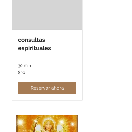
consultas
espirituales
30 min
20
$20
dólares
estadounidenses
Reservar ahora