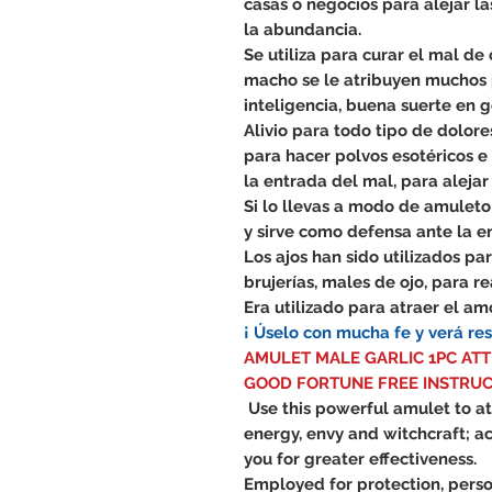
casas o negocios para alejar la
la abundancia.
Se utiliza para curar el mal de 
macho se le atribuyen muchos 
inteligencia, buena suerte en g
Alivio para todo tipo de dolor
para hacer polvos esotéricos e 
la entrada del mal, para alejar
Si lo llevas a modo de amuleto
y sirve como defensa ante la en
Los ajos han sido utilizados pa
brujerías, males de ojo, para rea
Era utilizado para atraer el am
¡ Úselo con mucha fe y verá res
AMULET MALE GARLIC 1PC AT
GOOD FORTUNE FREE INSTRU
Use this powerful amulet to a
energy, envy and witchcraft; ac
you for greater effectiveness.
Employed for protection, person