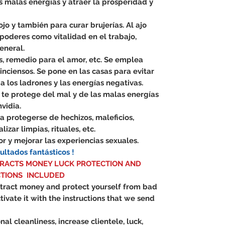
s malas energías y atraer la prosperidad y
ojo y también para curar brujerías. Al ajo
poderes como vitalidad en el trabajo,
eneral.
es, remedio para el amor, etc. Se emplea
inciensos. Se pone en las casas para evitar
 a los ladrones y las energías negativas.
 te protege del mal y de las malas energías
vidia.
ra protegerse de hechizos, maleficios,
lizar limpias, rituales, etc.
or y mejorar las experiencias sexuales.
ultados fantásticos !
TRACTS MONEY LUCK PROTECTION AND
CTIONS INCLUDED
ttract money and protect yourself from bad
tivate it with the instructions that we send
al cleanliness, increase clientele, luck,