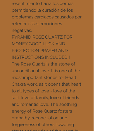
resentimiento hacia los demás,
permitiendo la curación de los
problemas cardíacos causados ​​por
retener estas emociones
negativas.
PYRAMID ROSE QUARTZ FOR
MONEY GOOD LUCK AND
PROTECTION PRAYER AND
INSTRUCTIONS INCLUDED !
The Rose Quartz i
s the stone of
unconditional love. It is one of the
most important stones for Heart
Chakra work, as it opens that heart
to all types of love - love of the
self, love of family, love of friends
and romantic love. The soothing
energy of Rose Quartz fosters
empathy, reconciliation and
forgiveness of others, lowering