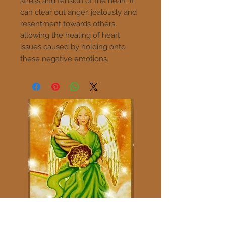
stress and tension of the heart. It
can clear out anger, jealously and
resentment towards others,
allowing the healing of heart
issues caused by holding onto
these negative emotions.