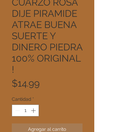
CUARZO ROSA
DIJE PIRAMIDE
ATRAE BUENA
SUERTE Y
DINERO PIEDRA
100% ORIGINAL
!
Precio
$14.99
Cantidad
*
Agregar al carrito