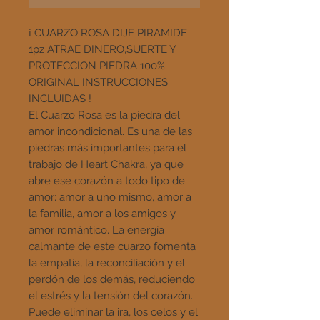
¡ CUARZO ROSA DIJE PIRAMIDE
1pz ATRAE DINERO,SUERTE Y
PROTECCION PIEDRA 100%
ORIGINAL INSTRUCCIONES
INCLUIDAS !
El Cuarzo Rosa es la piedra del
amor incondicional. Es una de las
piedras más importantes para el
trabajo de Heart Chakra, ya que
abre ese corazón a todo tipo de
amor: amor a uno mismo, amor a
la familia, amor a los amigos y
amor romántico. La energía
calmante de este cuarzo fomenta
la empatía, la reconciliación y el
perdón de los demás, reduciendo
el estrés y la tensión del corazón.
Puede eliminar la ira, los celos y el