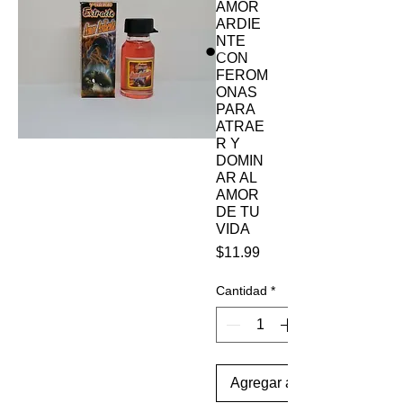
AMOR
ARDIE
NTE
CON
FEROM
ONAS
PARA
ATRAE
R Y
DOMIN
AR AL
AMOR
DE TU
VIDA
Precio
$11.99
Cantidad
*
Agregar al carrito