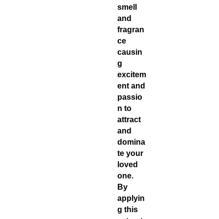
smell
and
fragran
ce
causin
g
excitem
ent and
passio
n to
attract
and
domina
te your
loved
one.
By
applyin
g this