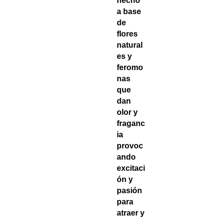
hecho
a base
de
flores
natural
es y
feromo
nas
que
dan
olor y
fraganc
ia
provoc
ando
excitaci
ón y
pasión
para
atraer y