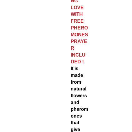
NG
LOVE
WITH
FREE
PHERO
MONES
PRAYE
R
INCLU
DED !
It is
made
from
natural
flowers
and
pherom
ones
that
give