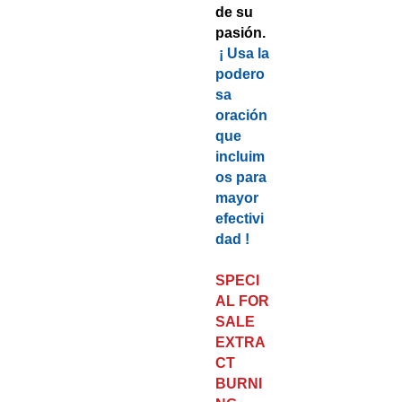
de su
pasión.
¡ Usa la
podero
sa
oración
que
incluim
os para
mayor
efectivi
dad !
SPECI
AL FOR
SALE
EXTRA
CT
BURNI