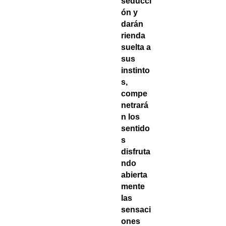
seducci
ón y
darán
rienda
suelta a
sus
instinto
s,
compe
netrará
n los
sentido
s
disfruta
ndo
abierta
mente
las
sensaci
ones