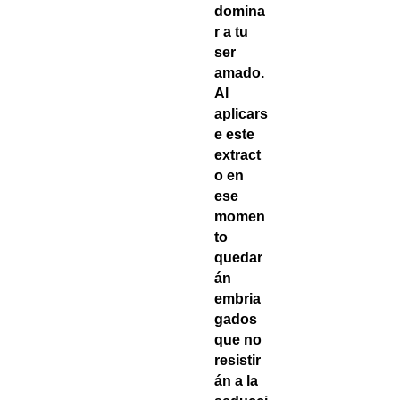
domina
r a tu
ser
amado.
Al
aplicars
e este
extract
o en
ese
momen
to
quedar
án
embria
gados
que no
resistir
án a la