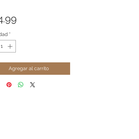
Precio
4.99
idad
*
Agregar al carrito