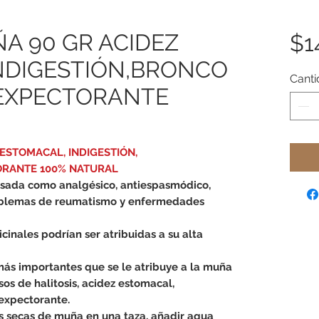
A 90 GR ACIDEZ
$1
NDIGESTIÓN,BRONCO
Cant
 EXPECTORANTE
 ESTOMACAL, INDIGESTIÓN,
ORANTE 100% NATURAL
sada como analgésico, antiespasmódico,
roblemas de reumatismo y enfermedades
inales podrían ser atribuidas a su alta
ás importantes que se le atribuye a la muña
sos de halitosis, acidez estomacal,
 expectorante.
s secas de muña en una taza, añadir agua