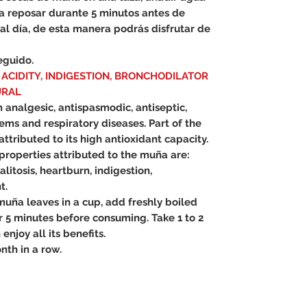
rla reposar durante 5 minutos antes de
 al día, de esta manera podrás disfrutar de
eguido.
ACIDITY, INDIGESTION, BRONCHODILATOR
URAL
n analgesic, antispasmodic, antiseptic,
ems and respiratory diseases.
Part of the
ttributed to its high antioxidant capacity.
roperties attributed to the muña are:
alitosis, heartburn, indigestion,
t.
muña leaves in a cup, add freshly boiled
for 5 minutes before consuming.
Take 1 to 2
enjoy all its benefits.
nth in a row.