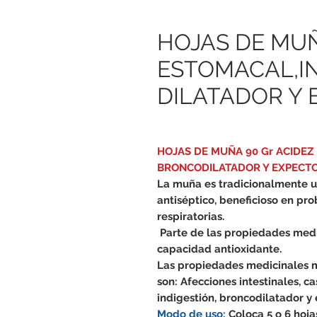
HOJAS DE MUÑ
ESTOMACAL,I
DILATADOR Y
HOJAS DE MUÑA 90 Gr ACIDEZ
BRONCODILATADOR Y EXPECT
La muña es tradicionalmente u
antiséptico, beneficioso en p
respiratorias.
Parte de las propiedades medic
capacidad antioxidante.
Las propiedades medicinales m
son: Afecciones intestinales, ca
indigestión, broncodilatador y
Modo de uso:
Coloca 5 o 6 hoja