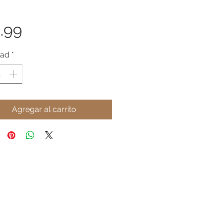
Precio
.99
dad
*
Agregar al carrito