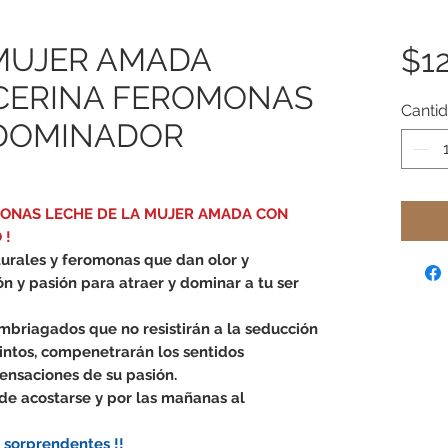
 MUJER AMADA
$1
ICERINA FEROMONAS
Canti
DOMINADOR
ONAS LECHE DE LA MUJER AMADA CON
 !
turales y feromonas que dan olor y
n y pasión para atraer y dominar a tu ser
briagados que no resistirán a la seducción
tintos, compenetrarán los sentidos
ensaciones de su pasión.
de acostarse y por las ma
ñanas
al
s sorprendentes !!