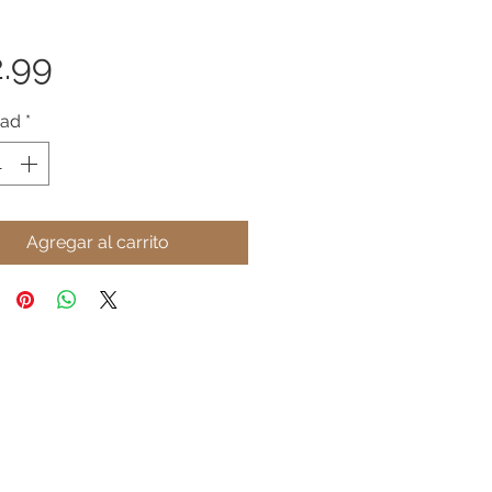
Precio
2.99
dad
*
Agregar al carrito