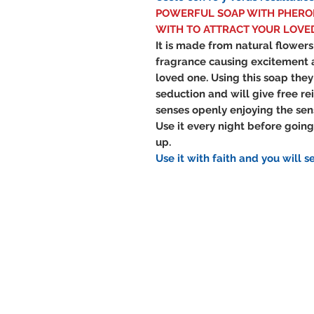
POWERFUL SOAP WITH PHERO
WITH TO ATTRACT YOUR LOVED
It is made from natural flower
fragrance causing excitement 
loved one.
Using this soap they 
seduction and will give free rei
senses openly enjoying the sens
Use it every night before goin
up.
Use it with faith and you will s