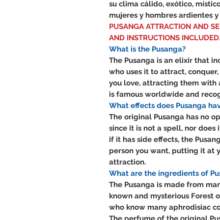
su clima cálido, exótico, místic
mujeres y hombres ardientes y
PUSANGA ATTRACTION AND SED
AND INSTRUCTIONS INCLUDED
What is the Pusanga?
The Pusanga is an elixir that i
who uses it to attract, conquer
you love, attracting them with 
is famous worldwide and recog
What effects does Pusanga ha
The original Pusanga has no op
since it is not a spell, nor doe
if it has side effects, the Pusa
person you want, putting it at 
attraction.
What are the ingredients of P
The Pusanga is made from many 
known and mysterious Forest of
who know many aphrodisiac co
The perfume of the original P