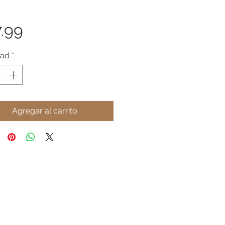
Precio
.99
dad
*
Agregar al carrito