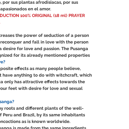
o, por sus plantas afrodisiacas, por sus
 apasionados en el amor.
UCTION 100% ORIGINAL (18 ml) PRAYER
.
ncreases the power of seduction of a person
, reconquer and fall in love with the person
a desire for love and passion. The Pusanga
nized for its already mentioned properties
ve?
posite effects as many people believe,
s it have anything to do with witchcraft, which
nga only has attractive effects towards the
your feet with desire for love and sexual
usanga?
roots and different plants of the well-
 Peru and Brazil, by its same inhabitants
ncoctions as is known worldwide.
usanga is made from the same ingredients