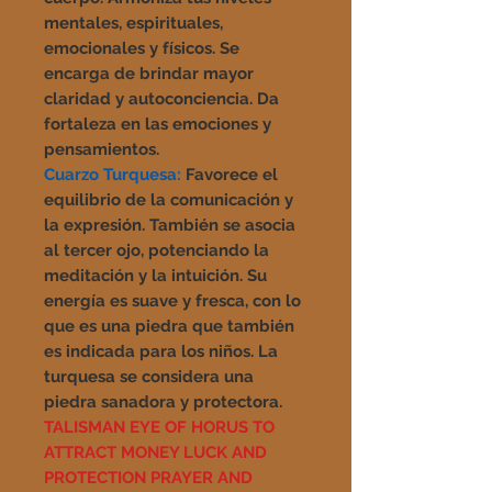
mentales, espirituales,
emocionales y físicos. Se
encarga de brindar mayor
claridad y autoconciencia. Da
fortaleza en las emociones y
pensamientos.
Cuarzo Turquesa:
Favorece el
equilibrio de la comunicación y
la expresión. También se asocia
al tercer ojo, potenciando la
meditación y la intuición. Su
energía es suave y fresca, con lo
que es una piedra que también
es indicada para los niños. La
turquesa se considera una
piedra sanadora y protectora.
TALISMAN EYE OF HORUS TO
ATTRACT MONEY LUCK AND
PROTECTION PRAYER AND