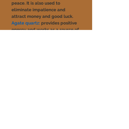
peace. It is also used to
eliminate impatience and
attract money and good luck.
Agate quartz:
provides positive
energy and works as a source of
inspiration. Its betas and natural
colors have that effect, it is a
very versatile stone.
Blue quartz:
It is a very special
stone that brings peace, calm,
serenity, and removes stress
from the body. Harmonize your
mental, spiritual, emotional and
physical levels. It is responsible
for providing greater clarity and
self-awareness. Gives strength in
emotions and thoughts.
Turquoise quartz:
Favors the
balance of communication and
expression. It is also associated