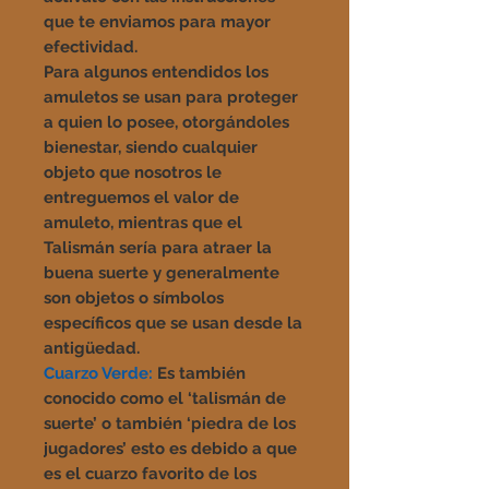
que te enviamos para mayor
efectividad.
Para algunos entendidos los
amuletos se usan para proteger
a quien lo posee, otorgándoles
bienestar, siendo cualquier
objeto que nosotros le
entreguemos el valor de
amuleto, mientras que el
Talismán sería para atraer la
buena suerte y generalmente
son objetos o símbolos
específicos que se usan desde la
antigüedad.
Cuarzo Verde:
Es también
conocido como el ‘talismán de
suerte’ o también ‘piedra de los
jugadores’ esto es debido a que
es el cuarzo favorito de los