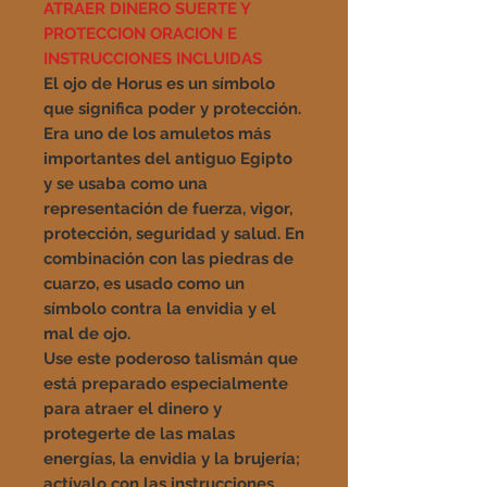
ATRAER DINERO SUERTE Y
PROTECCION ORACION E
INSTRUCCIONES INCLUIDAS
El ojo de Horus es un símbolo
que significa poder y protección.
Era uno de los amuletos más
importantes del antiguo Egipto
y se usaba como una
representación de fuerza, vigor,
protección, seguridad y salud. En
combinación con las piedras de
cuarzo, es usado como un
símbolo contra la envidia y el
mal de ojo.
Use este poderoso talismán que
está preparado especialmente
para atraer el dinero y
protegerte de las malas
energías, la envidia y la brujería;
actívalo con las instrucciones