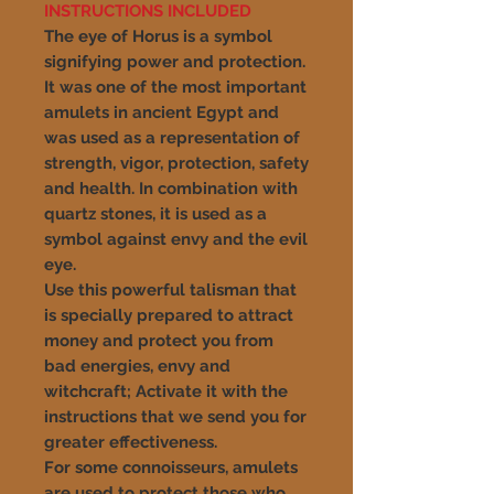
INSTRUCTIONS INCLUDED
The eye of Horus is a symbol
signifying power and protection.
It was one of the most important
amulets in ancient Egypt and
was used as a representation of
strength, vigor, protection, safety
and health. In combination with
quartz stones, it is used as a
symbol against envy and the evil
eye.
Use this powerful talisman that
is specially prepared to attract
money and protect you from
bad energies, envy and
witchcraft; Activate it with the
instructions that we send you for
greater effectiveness.
For some connoisseurs, amulets
are used to protect those who