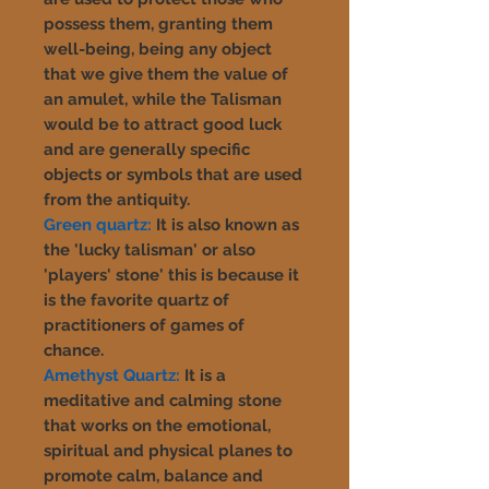
possess them, granting them
well-being, being any object
that we give them the value of
an amulet, while the Talisman
would be to attract good luck
and are generally specific
objects or symbols that are used
from the antiquity.
Green quartz:
It is also known as
the 'lucky talisman' or also
'players' stone' this is because it
is the favorite quartz of
practitioners of games of
chance.
Amethyst Quartz:
It is a
meditative and calming stone
that works on the emotional,
spiritual and physical planes to
promote calm, balance and