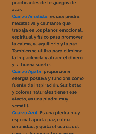
practicantes de los juegos de
azar.
Cuarzo Amatista:
es una piedra
meditativa y calmante que
trabaja en los planos emocional,
espiritual y físico para promover
la calma, el equilibrio y la paz.
También se utiliza para eliminar
la impaciencia y atraer el dinero
y la buena suerte.
Cuarzo Agata:
proporciona
energía positiva y funciona como
fuente de inspiración. Sus betas
y colores naturales tienen ese
efecto, es una piedra muy
versátil.
Cuarzo Azul:
Es una piedra muy
especial aporta paz, calma,
serenidad, y quita el estrés del
cuerpo. Armoniza tus niveles