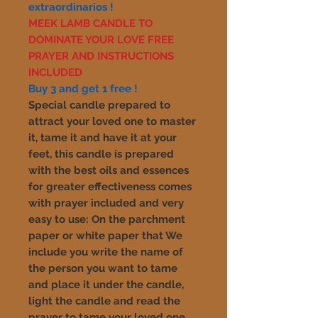
extraordinarios !
MEEK LAMB CANDLE TO
DOMINATE YOUR LOVE FREE
PRAYER AND INSTRUCTIONS
INCLUDED
Buy 3 and get 1 free !
Special candle prepared to
attract your loved one to master
it, tame it and have it at your
feet, this candle is prepared
with the best oils and essences
for greater effectiveness comes
with prayer included and very
easy to use: On the parchment
paper or white paper that
We
include you write the name of
the person you want to tame
and place it under the candle,
light the candle and read the
prayer to tame your loved one.