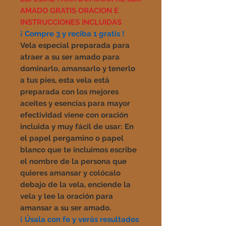
AMADO GRATIS ORACION E
INSTRUCCIONES INCLUIDAS
¡ Compre 3 y reciba 1 gratis !
Vela especial preparada para
atraer a su ser amado para
dominarlo, amansarlo y tenerlo
a tus pies, esta vela está
preparada con los mejores
aceites y esencias para mayor
efectividad viene con oración
incluida y muy fácil de usar
: En
el papel pergamino o papel
blanco que te incluimos escribe
el nombre de la persona que
quieres amansar y colócalo
debajo de la vela, enciende la
vela y lee la oración para
amansar a su ser amado.
¡ Úsala con fe y verás resultados