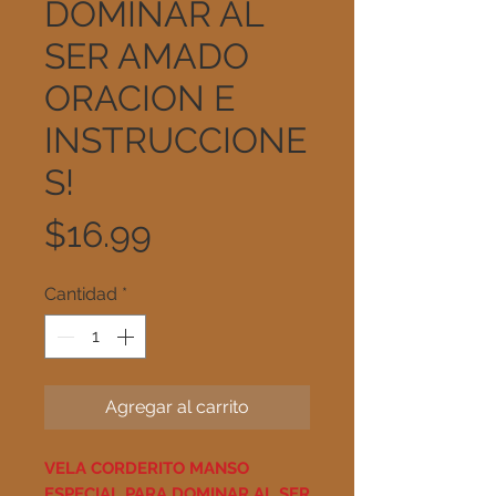
DOMINAR AL
SER AMADO
ORACION E
INSTRUCCIONE
S!
Precio
$16.99
Cantidad
*
Agregar al carrito
VELA CORDERITO MANSO
ESPECIAL PARA DOMINAR AL SER