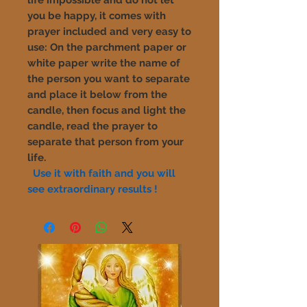
you be happy, it comes with
prayer included and very easy to
use: On the parchment paper or
white paper write the name of
the person you want to separate
and place it below
from the
candle, then focus and light the
candle, read the prayer to
separate that person from your
life.
Use it with faith and you will
see extraordinary results !