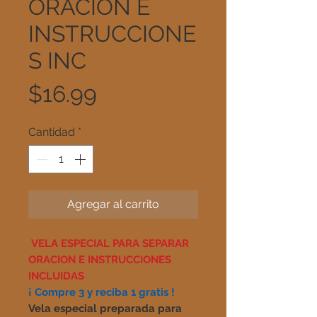
ORACION E
INSTRUCCIONE
S INC
Precio
$16.99
Cantidad
*
Agregar al carrito
VELA ESPECIAL PARA SEPARAR
ORACION E INSTRUCCIONES
INCLUIDAS
¡ Compre 3 y reciba 1 gratis !
Vela especial preparada para