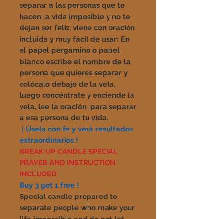
separar a las personas que te
hacen la vida imposible y no te
dejan ser feliz, viene con oración
incluida y muy fácil de usar: En
el papel pergamino o papel
blanco escribe el nombre de la
persona que quieres separar y
colócalo debajo de la vela,
luego concéntrate y enciende la
vela, lee la oración para separar
a esa persona de tu vida.
¡ Úsela con fe y verá resultados
extraordinarios !
BREAK UP CANDLE SPECIAL
PRAYER AND INSTRUCTION
INCLUDED
Buy 3 get 1 free !
Special candle prepared to
separate people who make your
life impossible and do not let