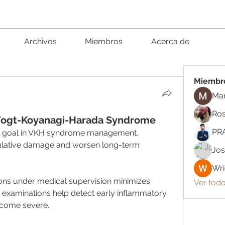
Archivos
Miembros
Acerca de
Miembr
Ma
Ros
 Vogt-Koyanagi-Harada Syndrome
PR
al goal in VKH syndrome management. 
lative damage and worsen long-term 
Jos
Wri
ons under medical supervision minimizes 
Ver todo
xaminations help detect early inflammatory 
come severe.