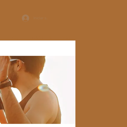
Iniciar sesión
FAQ
Groups List
Más