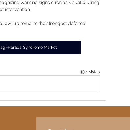
ecognizing warning signs such as visual blurring 
t intervention.
follow-up remains the strongest defense 
agi-Harada Syndrome Market
4 vistas